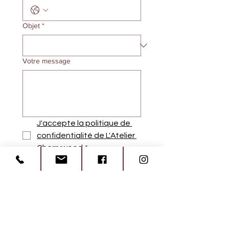
Objet
*
Votre message
J'accepte la politique de 
confidentialité de L'Atelier 
Cherrywood
*
Envoyer
Conformément aux dispositions des articles
L. 223-1 et suivants du Code de la
consommation, tout consommateur a le droit
de s'inscrire sur une liste d'opposition au